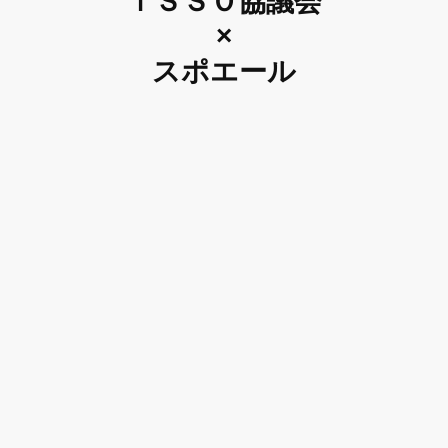
ｉＳＳＯ協議会
×
スポエール