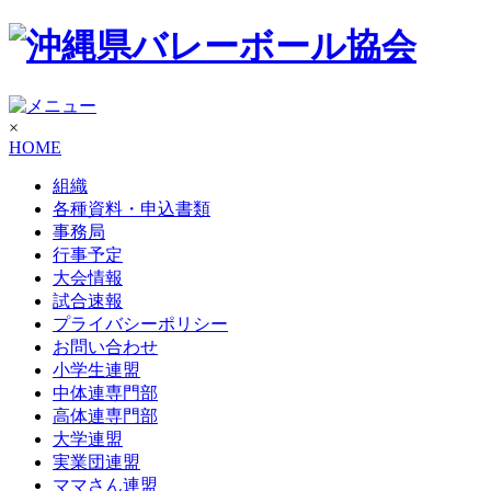
×
HOME
組織
各種資料・申込書類
事務局
行事予定
大会情報
試合速報
プライバシーポリシー
お問い合わせ
小学生連盟
中体連専門部
高体連専門部
大学連盟
実業団連盟
ママさん連盟