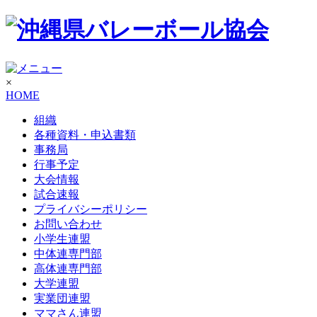
×
HOME
組織
各種資料・申込書類
事務局
行事予定
大会情報
試合速報
プライバシーポリシー
お問い合わせ
小学生連盟
中体連専門部
高体連専門部
大学連盟
実業団連盟
ママさん連盟